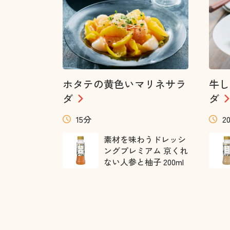
ホタテの黄色いマリネサラ
牛し
ダ
ダ
15分
2
素材を味わうドレッシ
ングプレミアム 京くれ
ない人参と柚子 200ml