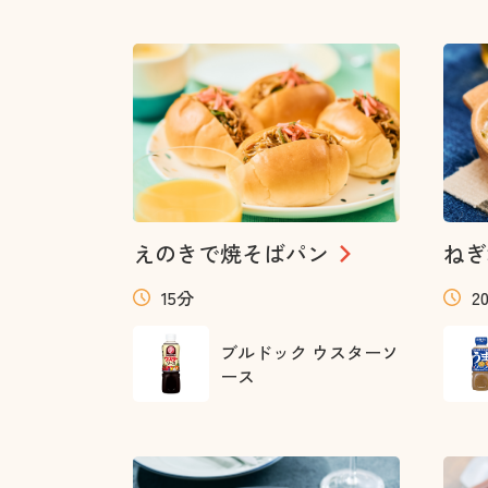
えのきで焼そばパン
ねぎ
15分
2
ブルドック ウスターソ
ース