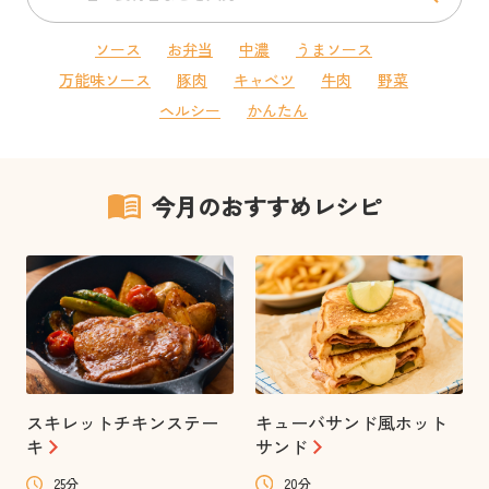
ソース
お弁当
中濃
うまソース
万能味ソース
豚肉
キャベツ
牛肉
野菜
ヘルシー
かんたん
今月のおすすめレシピ
スキレットチキンステー
キューバサンド風ホット
キ
サンド
25分
20分