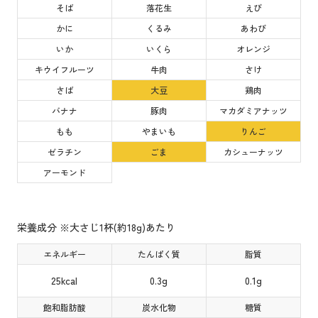
そば
落花生
えび
かに
くるみ
あわび
いか
いくら
オレンジ
キウイフルーツ
牛肉
さけ
さば
大豆
鶏肉
バナナ
豚肉
マカダミアナッツ
もも
やまいも
りんご
ゼラチン
ごま
カシューナッツ
アーモンド
栄養成分 ※大さじ1杯(約18g)あたり
エネルギー
たんぱく質
脂質
25kcal
0.3g
0.1g
飽和脂肪酸
炭水化物
糖質