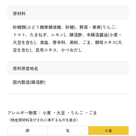
原材料
砂糖類(ぶどう糖果糖液糖、砂糖)、野菜・果実(りんご、
トマト、たまねぎ、レモン)、醸造酢、本醸造醤油(小麦・
大豆を含む)、食塩、香辛料、澱粉、ごま、酵母エキス(大
豆を含む)、昆布エキス、かつおだし
原料原産地名
国内製造(醸造酢)
アレルギー物質： 小麦 ・大豆 ・りんご ・ごま
（特定原材料及びそれに準ずるものを表示）
卵
乳
小麦