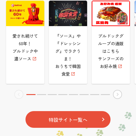
愛され続けて
『ソース』や
ブルドックグ
60年！
『ドレッシン
ループの通販
ブルドック中
グ』でラクう
はこちら
濃ソース
ま！
サンフーズの
おうちで韓国
お好み焼
食堂
特設サイト一覧へ