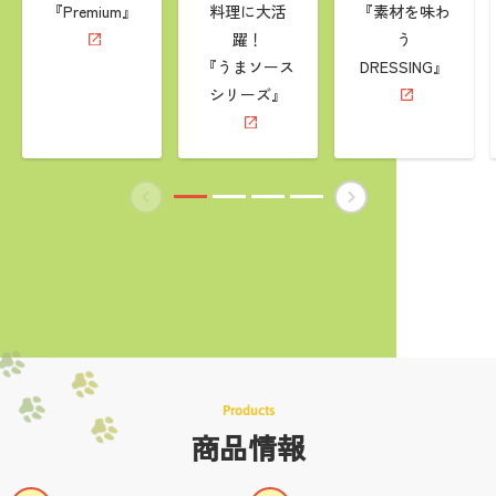
『Premium』
料理に大活
『素材を味わ
躍！
う
『うまソース
DRESSING』
シリーズ』
Products
商品情報