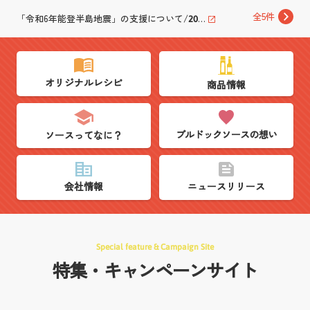
「令和6年能登半島地震」の支援について/
全5件
2024.01.18
ブルドックグループSDGsに係る支援活動/
2023.08.18
「令和2年7月豪雨」に対する義援金の拠出について/
2020.07.29
ふれあい会を通じてSDGsに係る支援活動を実施/
2024.12.06
オリジナルレシピ
商品情報
ブルドックソースの想い
ソースってなに？
会社情報
ニュースリリース
Special feature & Campaign Site
特集・キャンペーンサイト