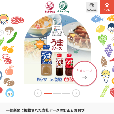
GLOBAL
館林
館林
館林
容器
容器
ファクトリー
ファクトリー
ファクトリー
うまソース
うまソース
リニューアル
リニューアル
見学
見学
見学
「令和2年7月豪雨」に対する義援金の拠出について/
2020.07.29
ふれあい会を通じてSDGsに係る支援活動を実施/
2024.12.06
一部新聞に掲載された当社データの訂正とお詫び
弊社「紅麹色素の使用状況」のご報告/
2024.04.11