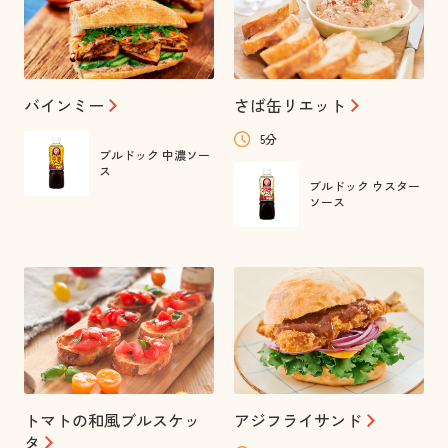
バインミー
さば缶リエット
5分
ブルドック 中濃ソー
ス
ブルドック ウスター
ソース
トマトの和風ブルスケッ
アジフライサンド
タ