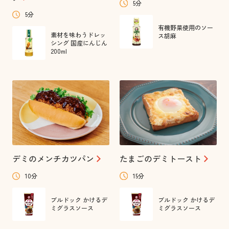
5分
5分
有機野菜使用のソー
素材を味わうドレッ
ス胡麻
シング 国産にんじん
200ml
デミのメンチカツパン
たまごのデミトースト
10分
15分
ブルドック かけるデ
ブルドック かけるデ
ミグラスソース
ミグラスソース