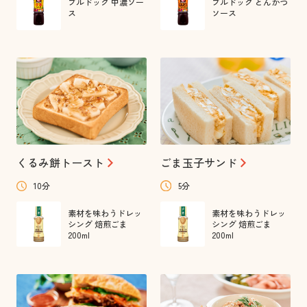
ブルドック 中濃ソー
ブルドック とんかつ
ス
ソース
くるみ餅トースト
ごま玉子サンド
10分
5分
素材を味わうドレッ
素材を味わうドレッ
シング 焙煎ごま
シング 焙煎ごま
200ml
200ml