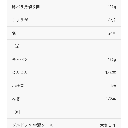
豚バラ薄切り肉
150g
しょうが
1/2片
塩
少量
【a】
キャベツ
150g
にんじん
1/4本
小松菜
1株
ねぎ
1/2本
【b】
ブルドック 中濃ソース
大さじ１