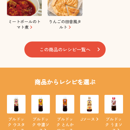
ミートボールのト
りんごの田舎風タ
マト煮
ルト
この商品のレシピ一覧へ
商品からレシピを選ぶ
ブルドッ
ブルドッ
ブルドッ
Jソース
ブルドッ
ク ウスタ
ク 中濃ソ
ク とんか
ク うまソ
ーソース
ース
つソース
ース