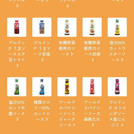
ブルドッ
ブルドッ
有機野菜
有機野菜
塩分50%
ク うまソ
ク うまソ
使用のソ
使用のソ
カットウ
ースコク
ース旨塩
ース
ース胡麻
スターソ
旨トマト
ース
塩分50%
糖類カロ
ワールド
ワールド
ブルドッ
カット中
リー50%
スパイシ
スパイシ
ク ストロ
濃ソース
カットソ
ーソース
ーソース
ングソー
ース
ジャーク
麻辣たれ
ス鬼にん
ソース
にく