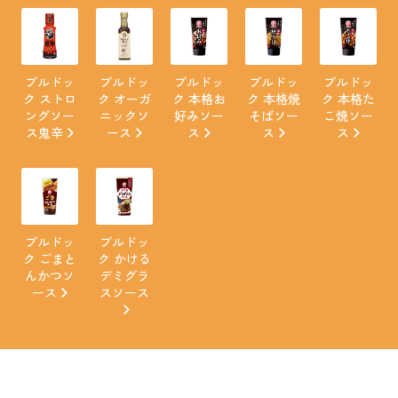
ブルドッ
ブルドッ
ブルドッ
ブルドッ
ブルドッ
ク ストロ
ク オーガ
ク 本格お
ク 本格焼
ク 本格た
ングソー
ニックソ
好みソー
そばソー
こ焼ソー
ス鬼辛
ース
ス
ス
ス
ブルドッ
ブルドッ
ク ごまと
ク かける
んかつソ
デミグラ
ース
スソース