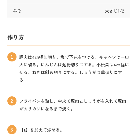
みそ
大さじ1/2
作り方
豚肉は4㎝幅に切り、塩で下味をつける。キャベツは一口
1
大に切る。にんじんは短冊切りにする。小松菜は4㎝幅に
切る。ねぎは斜め切りにする。しょうがは薄切りにす
る。
フライパンを熱し、中火で豚肉としょうがを入れて豚肉
2
がカリカリになるまで焼く。
【a】を加えて炒める。
3