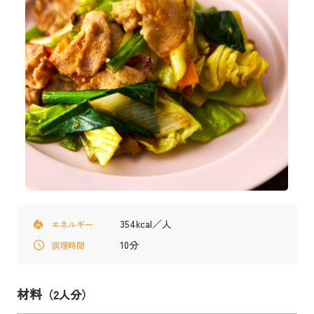
354kcal／人
エネルギー
10分
調理時間
材料
（2人分）