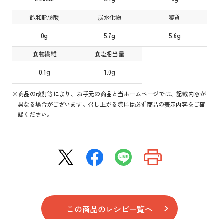
飽和脂肪酸
炭水化物
糖質
0g
5.7g
5.6g
食物繊維
食塩相当量
0.1g
1.0g
※商品の改訂等により、お手元の商品と当ホームページでは、記載内容が
異なる場合がございます。召し上がる際には必ず商品の表示内容をご確
認ください。
この商品のレシピ一覧へ