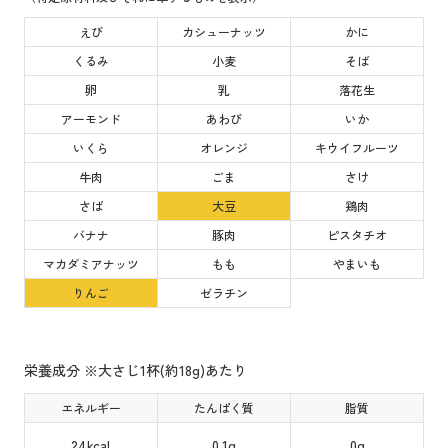
えび
カシューナッツ
かに
くるみ
小麦
そば
卵
乳
落花生
アーモンド
あわび
いか
いくら
オレンジ
キウイフルーツ
牛肉
ごま
さけ
さば
大豆
鶏肉
バナナ
豚肉
ピスタチオ
マカダミアナッツ
もも
やまいも
りんご
ゼラチン
栄養成分 ※大さじ1杯(約18g)あたり
エネルギー
たんぱく質
脂質
24kcal
0.1g
0g