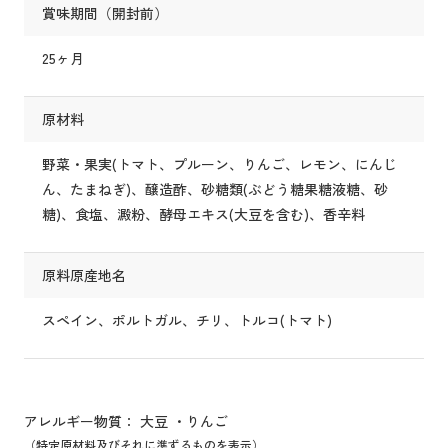
賞味期間（開封前）
25ヶ月
原材料
野菜・果実(トマト、プルーン、りんご、レモン、にんじ
ん、たまねぎ)、醸造酢、砂糖類(ぶどう糖果糖液糖、砂
糖)、食塩、澱粉、酵母エキス(大豆を含む)、香辛料
原料原産地名
スペイン、ポルトガル、チリ、トルコ(トマト)
アレルギー物質： 大豆 ・りんご
（特定原材料及びそれに準ずるものを表示）