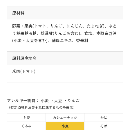
原材料
野菜・果実(トマト、りんご、にんじん、たまねぎ)、ぶど
う糖果糖液糖、醸造酢(りんごを含む)、食塩、本醸造醬油
(小麦・大豆を含む)、酵母エキス、香辛料
原料原産地名
米国(トマト)
アレルギー物質： 小麦 ・大豆 ・りんご
（特定原材料及びそれに準ずるものを表示）
えび
カシューナッツ
かに
くるみ
小麦
そば