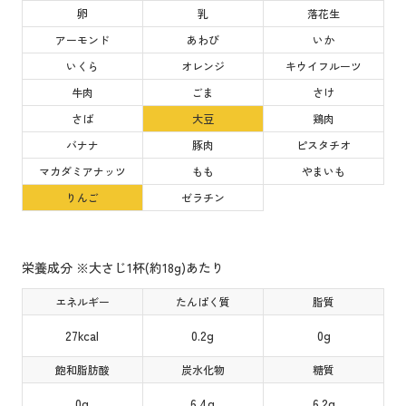
卵
乳
落花生
アーモンド
あわび
いか
いくら
オレンジ
キウイフルーツ
牛肉
ごま
さけ
さば
大豆
鶏肉
バナナ
豚肉
ピスタチオ
マカダミアナッツ
もも
やまいも
りんご
ゼラチン
栄養成分 ※大さじ1杯(約18g)あたり
エネルギー
たんぱく質
脂質
27kcal
0.2g
0g
飽和脂肪酸
炭水化物
糖質
0g
6.4g
6.2g