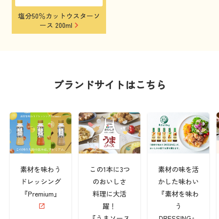
塩分50％カットウスターソ
ース 200ml
ブランドサイトはこちら
素材を味わう
この1本に3つ
素材の味を活
ドレッシング
のおいしさ
かした味わい
『Premium』
料理に大活
『素材を味わ
躍！
う
『うまソース
DRESSING』