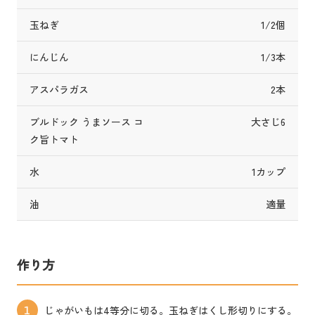
玉ねぎ
1/2個
にんじん
1/3本
アスパラガス
2本
ブルドック うまソース コ
大さじ6
ク旨トマト
水
1カップ
油
適量
作り方
じゃがいもは4等分に切る。玉ねぎはくし形切りにする。
1