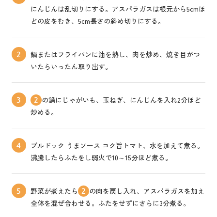
にんじんは乱切りにする。アスパラガスは根元から5cmほ
どの皮をむき、5cm長さの斜め切りにする。
鍋またはフライパンに油を熱し、肉を炒め、焼き目がつ
2
いたらいったん取り出す。
の鍋にじゃがいも、玉ねぎ、にんじんを入れ2分ほど
3
2
炒める。
ブルドック うまソース コク旨トマト、水を加えて煮る。
4
沸騰したらふたをし弱火で10～15分ほど煮る。
野菜が煮えたら
の肉を戻し入れ、アスパラガスを加え
5
2
全体を混ぜ合わせる。ふたをせずにさらに3分煮る。