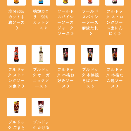
塩分50%
糖類カロ
ワールド
ワールド
ブルドッ
カット中
リー50%
スパイシ
スパイシ
ク ストロ
濃ソース
カットソ
ーソース
ーソース
ングソー
ース
ジャーク
麻辣たれ
ス鬼にん
ソース
にく
ブルドッ
ブルドッ
ブルドッ
ブルドッ
ブルドッ
ク ストロ
ク オーガ
ク 本格お
ク 本格焼
ク 本格た
ングソー
ニックソ
好みソー
そばソー
こ焼ソー
ス鬼辛
ース
ス
ス
ス
ブルドッ
ブルドッ
ク ごまと
ク かける