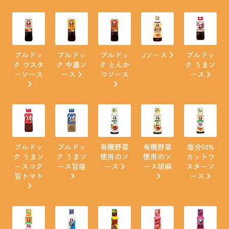
ブルドッ
ブルドッ
ブルドッ
Jソース
ブルドッ
ク ウスタ
ク 中濃ソ
ク とんか
ク うまソ
ーソース
ース
つソース
ース
ブルドッ
ブルドッ
有機野菜
有機野菜
塩分50%
ク うまソ
ク うまソ
使用のソ
使用のソ
カットウ
ースコク
ース旨塩
ース
ース胡麻
スターソ
旨トマト
ース