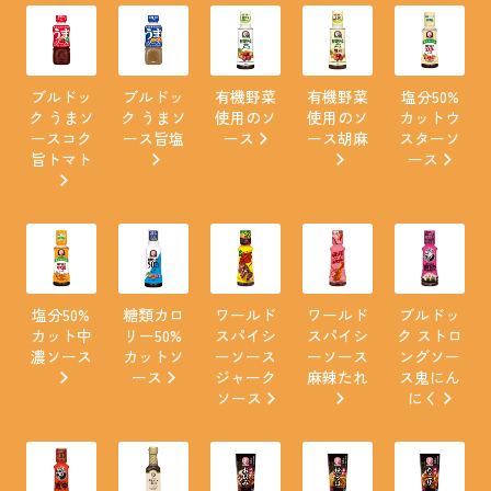
ブルドッ
ブルドッ
有機野菜
有機野菜
塩分50%
ク うまソ
ク うまソ
使用のソ
使用のソ
カットウ
ースコク
ース旨塩
ース
ース胡麻
スターソ
旨トマト
ース
塩分50%
糖類カロ
ワールド
ワールド
ブルドッ
カット中
リー50%
スパイシ
スパイシ
ク ストロ
濃ソース
カットソ
ーソース
ーソース
ングソー
ース
ジャーク
麻辣たれ
ス鬼にん
ソース
にく