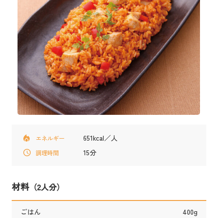
651kcal／人
エネルギー
15分
調理時間
材料
（2人分）
ごはん
400g