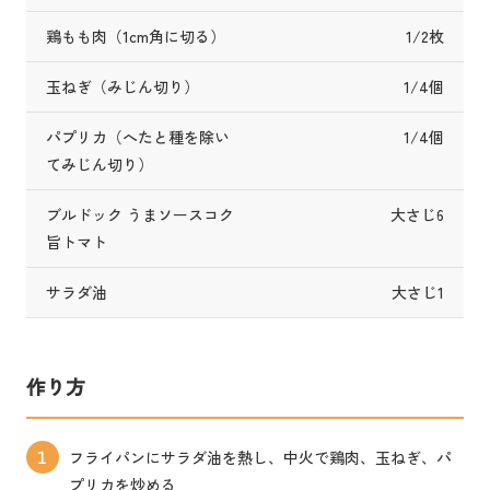
鶏もも肉（1cm角に切る）
1/2枚
玉ねぎ（みじん切り）
1/4個
パプリカ（へたと種を除い
1/4個
てみじん切り）
ブルドック うまソースコク
大さじ6
旨トマト
サラダ油
大さじ1
作り方
フライパンにサラダ油を熱し、中火で鶏肉、玉ねぎ、パ
1
プリカを炒める