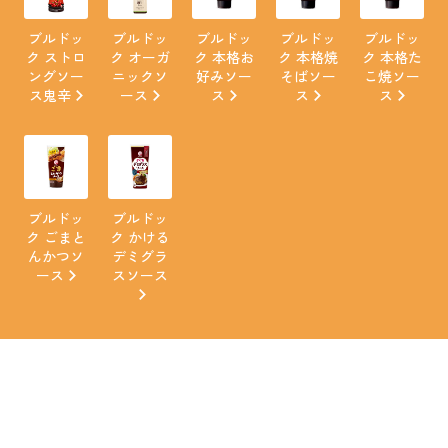
ブルドッ
ブルドッ
ブルドッ
ブルドッ
ブルドッ
ク ストロ
ク オーガ
ク 本格お
ク 本格焼
ク 本格た
ングソー
ニックソ
好みソー
そばソー
こ焼ソー
ス鬼辛
ース
ス
ス
ス
ブルドッ
ブルドッ
ク ごまと
ク かける
んかつソ
デミグラ
ース
スソース