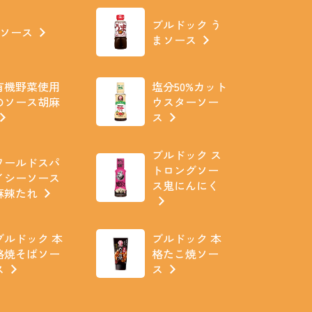
ブルドック う
Jソース
まソース
有機野菜使用
塩分50%カット
のソース胡麻
ウスターソー
ス
ブルドック ス
ワールドスパ
トロングソー
イシーソース
ス鬼にんにく
麻辣たれ
ブルドック 本
ブルドック 本
格焼そばソー
格たこ焼ソー
ス
ス