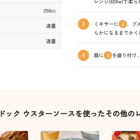
レンジ(600w)で
250cc
ミキサーに
、ブ
3
2
適量
らかになるまでかく
適量
器に
を盛り付け
4
3
ドック ウスターソースを使ったその他の