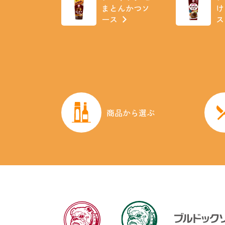
まとんかつソ
け
ース
ス
商品から選ぶ