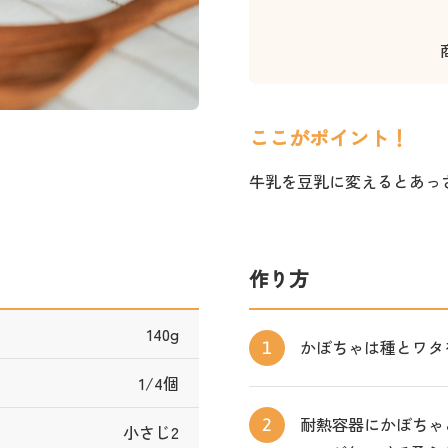
ここがポイント！
牛乳を豆乳に変えるとあっ
作り方
140g
かぼちゃは種とワタ
1
1/4個
耐熱容器にかぼちゃ
2
小さじ2