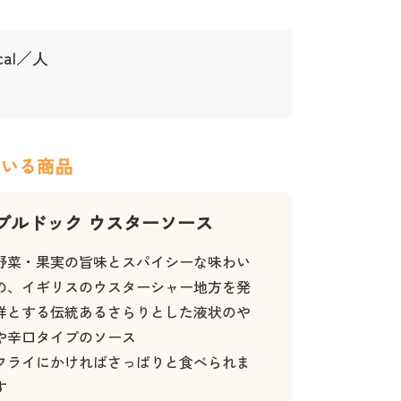
kcal／人
ている商品
ブルドック ウスターソース
野菜・果実の旨味とスパイシーな味わい
の、イギリスのウスターシャー地方を発
祥とする伝統あるさらりとした液状のや
や辛口タイプのソース
フライにかければさっぱりと食べられま
す