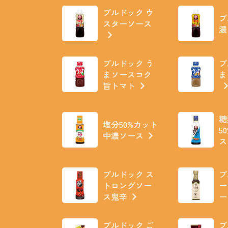
ブルドック ウ
ブ
スターソース
濃
ブルドック う
ブ
まソースコク
ま
旨トマト
糖
塩分50%カット
5
中濃ソース
ス
ブルドック ス
ブ
トロングソー
ー
ス鬼辛
ー
ブルドック ご
ブ