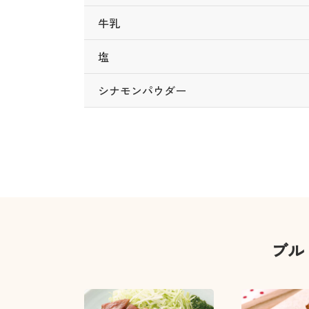
牛乳
塩
シナモンパウダー
ブル