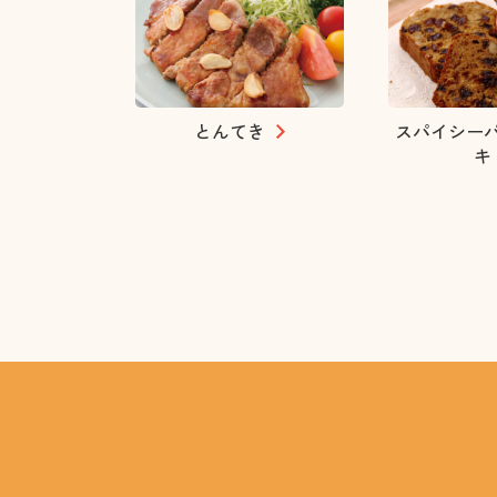
とんてき
スパイシー
キ