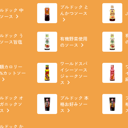
ブルドック と
ルドック 中
んかつソース
ソース
ルドック う
有機野菜使用
ソース旨塩
のソース
ワールドスパ
類カロリー
イシーソース
0%カットソー
ジャークソー
ス
ルドック オ
ブルドック 本
ガニックソ
格お好みソー
ス
ス
ルドック か