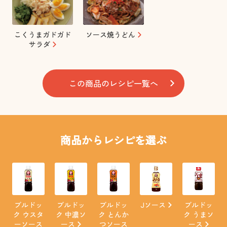
こくうまガドガド
ソース焼うどん
サラダ
この商品のレシピ一覧へ
商品からレシピを選ぶ
ブルドッ
ブルドッ
ブルドッ
Jソース
ブルドッ
ク ウスタ
ク 中濃ソ
ク とんか
ク うまソ
ーソース
ース
つソース
ース