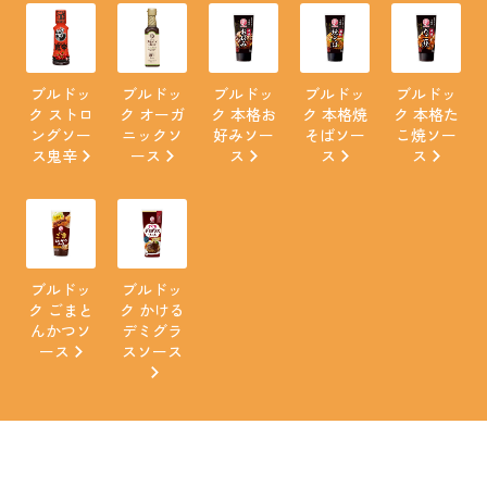
ブルドッ
ブルドッ
ブルドッ
ブルドッ
ブルドッ
ク ストロ
ク オーガ
ク 本格お
ク 本格焼
ク 本格た
ングソー
ニックソ
好みソー
そばソー
こ焼ソー
ス鬼辛
ース
ス
ス
ス
ブルドッ
ブルドッ
ク ごまと
ク かける
んかつソ
デミグラ
ース
スソース