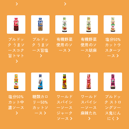
ブルドッ
ブルドッ
有機野菜
有機野菜
塩分50%
ク うまソ
ク うまソ
使用のソ
使用のソ
カットウ
ースコク
ース旨塩
ース
ース胡麻
スターソ
旨トマト
ース
塩分50%
糖類カロ
ワールド
ワールド
ブルドッ
カット中
リー50%
スパイシ
スパイシ
ク ストロ
濃ソース
カットソ
ーソース
ーソース
ングソー
ース
ジャーク
麻辣たれ
ス鬼にん
ソース
にく