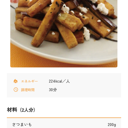
224kcal／人
エネルギー
30分
調理時間
材料
（2人分）
さつまいも
200g