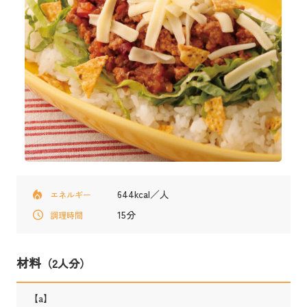
644kcal／人
エネルギー
15分
調理時間
材料
（2人分）
【a】