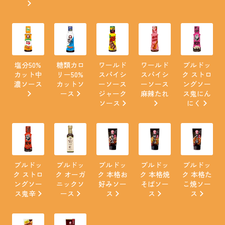
塩分50%
糖類カロ
ワールド
ワールド
ブルドッ
カット中
リー50%
スパイシ
スパイシ
ク ストロ
濃ソース
カットソ
ーソース
ーソース
ングソー
ース
ジャーク
麻辣たれ
ス鬼にん
ソース
にく
ブルドッ
ブルドッ
ブルドッ
ブルドッ
ブルドッ
ク ストロ
ク オーガ
ク 本格お
ク 本格焼
ク 本格た
ングソー
ニックソ
好みソー
そばソー
こ焼ソー
ス鬼辛
ース
ス
ス
ス