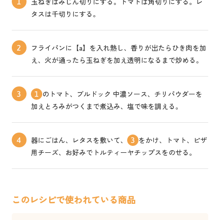
玉ねぎはみじん切りにする。トマトは角切りにする。レ
1
タスは千切りにする。
フライパンに【a】を入れ熱し、香りが出たらひき肉を加
2
え、火が通ったら玉ねぎを加え透明になるまで炒める。
のトマト、ブルドック 中濃ソース、チリパウダーを
3
1
加えとろみがつくまで煮込み、塩で味を調える。
器にごはん、レタスを敷いて、
をかけ、トマト、ピザ
4
3
用チーズ、お好みでトルティーヤチップスをのせる。
このレシピで使われている商品