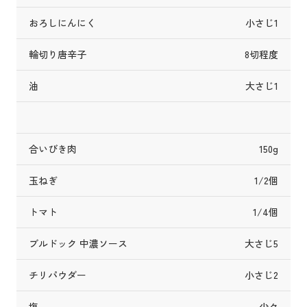
おろしにんにく
小さじ1
輪切り唐辛子
8切程度
油
大さじ1
合いびき肉
150g
玉ねぎ
1/2個
トマト
1/4個
ブルドック 中濃ソース
大さじ5
チリパウダー
小さじ2
塩
少々