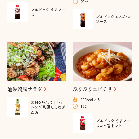
20分
ブルドック うまソー
ス
ブルドック とんかつ
ソース
油淋鶏風サラダ
ぷりぷりエビチリ
305kcal／人
素材を味わうドレッ
10分
シング 和風たまねぎ
200ml
ブルドック うまソー
スコク旨トマト