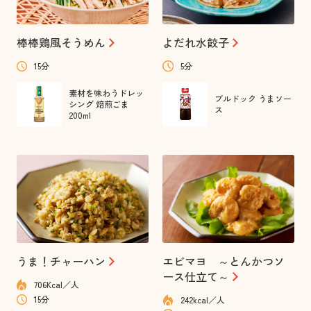
棒棒鶏風そうめん
よだれ水餃子
15分
5分
素材を味わうドレッ
ブルドック うまソー
シング 焙煎ごま
ス
200ml
うま！チャーハン
エビマヨ ～とんかつソ
ース仕立て～
706Kcal／人
15分
242kcal／人