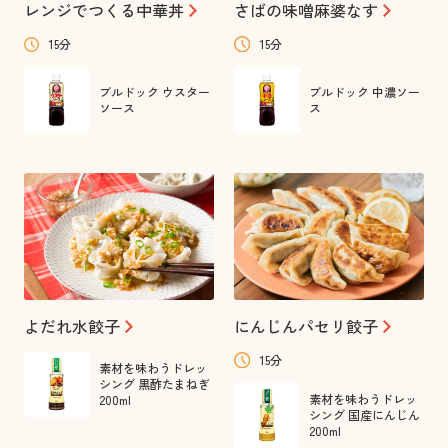
レンジでつくる中華丼
さばの味噌麻婆なす
15分
15分
ブルドック ウスター
ブルドック 中濃ソー
ソース
ス
よだれ水餃子
にんじんパセリ餃子
15分
素材を味わうドレッ
シング 黒酢たまねぎ
素材を味わうドレッ
200ml
シング 国産にんじん
200ml