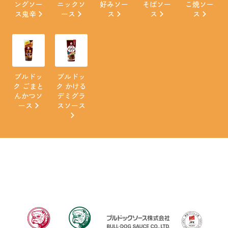
ングソー
ニックソ
好みソー
そばソー
こ焼ソー
ス鬼辛
ース
ス
ス
ス
ブルドッ
ブルドッ
ク ごまと
ク かける
んかつソ
デミグラ
ース
スソース