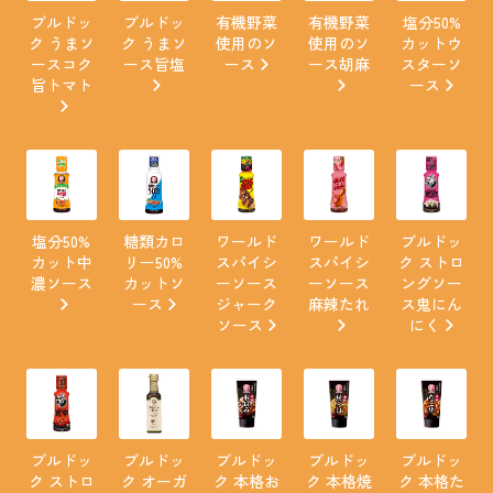
ブルドッ
ブルドッ
有機野菜
有機野菜
塩分50%
ク うまソ
ク うまソ
使用のソ
使用のソ
カットウ
ースコク
ース旨塩
ース
ース胡麻
スターソ
旨トマト
ース
塩分50%
糖類カロ
ワールド
ワールド
ブルドッ
カット中
リー50%
スパイシ
スパイシ
ク ストロ
濃ソース
カットソ
ーソース
ーソース
ングソー
ース
ジャーク
麻辣たれ
ス鬼にん
ソース
にく
ブルドッ
ブルドッ
ブルドッ
ブルドッ
ブルドッ
ク ストロ
ク オーガ
ク 本格お
ク 本格焼
ク 本格た