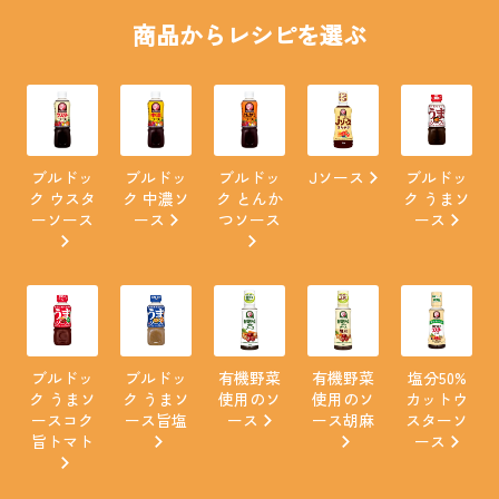
商品からレシピを選ぶ
ブルドッ
ブルドッ
ブルドッ
Jソース
ブルドッ
ク ウスタ
ク 中濃ソ
ク とんか
ク うまソ
ーソース
ース
つソース
ース
ブルドッ
ブルドッ
有機野菜
有機野菜
塩分50%
ク うまソ
ク うまソ
使用のソ
使用のソ
カットウ
ースコク
ース旨塩
ース
ース胡麻
スターソ
旨トマト
ース