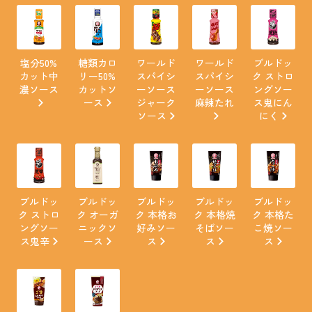
塩分50%
糖類カロ
ワールド
ワールド
ブルドッ
カット中
リー50%
スパイシ
スパイシ
ク ストロ
濃ソース
カットソ
ーソース
ーソース
ングソー
ース
ジャーク
麻辣たれ
ス鬼にん
ソース
にく
ブルドッ
ブルドッ
ブルドッ
ブルドッ
ブルドッ
ク ストロ
ク オーガ
ク 本格お
ク 本格焼
ク 本格た
ングソー
ニックソ
好みソー
そばソー
こ焼ソー
ス鬼辛
ース
ス
ス
ス