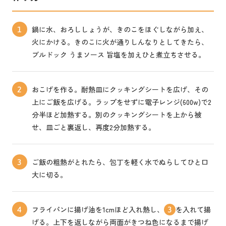
鍋に水、おろししょうが、きのこをほぐしながら加え、
1
火にかける。きのこに火が通りしんなりとしてきたら、
ブルドック うまソース 旨塩を加えひと煮立ちさせる。
おこげを作る。耐熱皿にクッキングシートを広げ、その
2
上にご飯を広げる。ラップをせずに電子レンジ(600w)で2
分半ほど加熱する。別のクッキングシートを上から被
せ、皿ごと裏返し、再度2分加熱する。
ご飯の粗熱がとれたら、包丁を軽く水でぬらしてひと口
3
大に切る。
フライパンに揚げ油を1cmほど入れ熱し、
を入れて揚
4
3
げる。上下を返しながら両面がきつね色になるまで揚げ