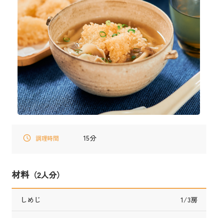
15分
調理時間
材料
（2人分）
しめじ
1/3房