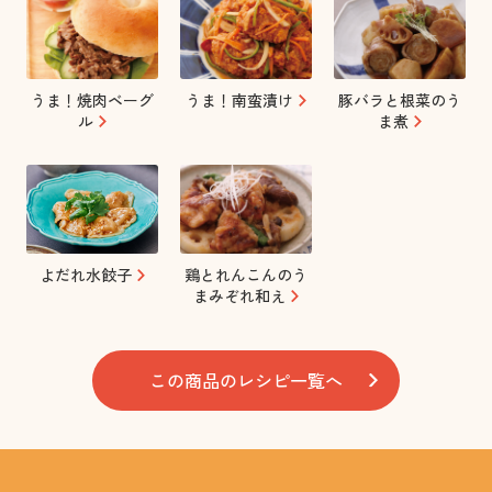
うま！焼肉ベーグ
うま！南蛮漬け
豚バラと根菜のう
ル
ま煮
よだれ水餃子
鶏とれんこんのう
まみぞれ和え
この商品のレシピ一覧へ