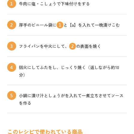
牛肉に塩・こしょうで下味付けをする
1
厚手のビニール袋に
と【a】を入れて一晩漬けこむ
2
1
フライパンを中火にして、
の表面を焼く
3
2
弱火にしてふたをし、じっくり焼く（返しながら約10
4
分）
小鍋に漬け汁としょうがを入れて一煮立ちさせてソース
5
を作る
このレシピで使われている商品