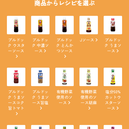
商品からレシピを選ぶ
ブルドッ
ブルドッ
ブルドッ
Jソース
ブルドッ
ク ウスタ
ク 中濃ソ
ク とんか
ク うまソ
ーソース
ース
つソース
ース
ブルドッ
ブルドッ
有機野菜
有機野菜
塩分50%
ク うまソ
ク うまソ
使用のソ
使用のソ
カットウ
ースコク
ース旨塩
ース
ース胡麻
スターソ
旨トマト
ース