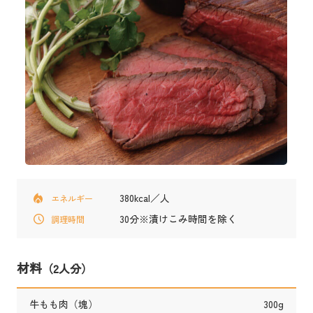
380kcal／人
エネルギー
30分※漬けこみ時間を除く
調理時間
材料
（2人分）
牛もも肉（塊）
300g