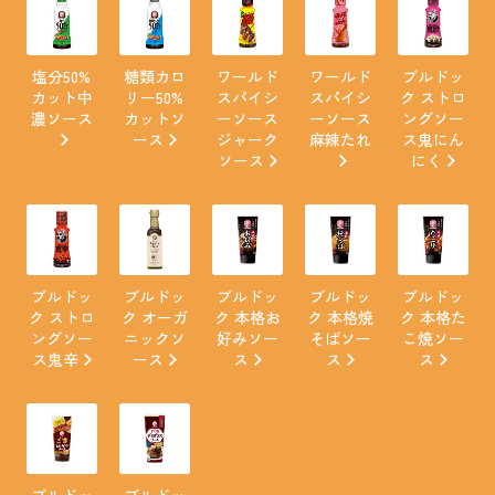
塩分50%
糖類カロ
ワールド
ワールド
ブルドッ
カット中
リー50%
スパイシ
スパイシ
ク ストロ
濃ソース
カットソ
ーソース
ーソース
ングソー
ース
ジャーク
麻辣たれ
ス鬼にん
ソース
にく
ブルドッ
ブルドッ
ブルドッ
ブルドッ
ブルドッ
ク ストロ
ク オーガ
ク 本格お
ク 本格焼
ク 本格た
ングソー
ニックソ
好みソー
そばソー
こ焼ソー
ス鬼辛
ース
ス
ス
ス
ブルドッ
ブルドッ