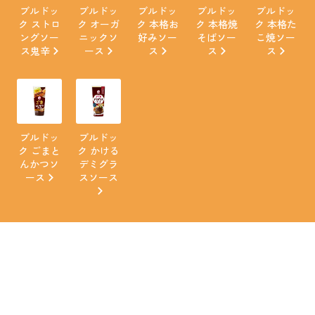
ブルドッ
ブルドッ
ブルドッ
ブルドッ
ブルドッ
ク ストロ
ク オーガ
ク 本格お
ク 本格焼
ク 本格た
ングソー
ニックソ
好みソー
そばソー
こ焼ソー
ス鬼辛
ース
ス
ス
ス
ブルドッ
ブルドッ
ク ごまと
ク かける
んかつソ
デミグラ
ース
スソース