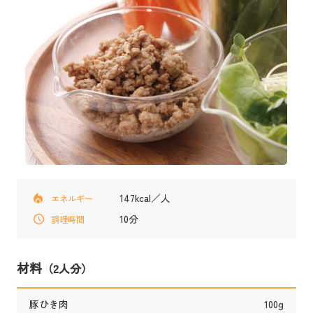
147kcal／人
エネルギー
10分
調理時間
材料
（2人分）
豚ひき肉
100g