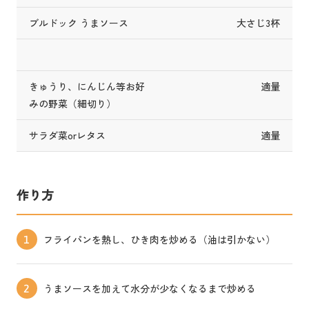
ブルドック うまソース
大さじ3杯
きゅうり、にんじん等お好
適量
みの野菜（細切り）
サラダ菜orレタス
適量
作り方
フライパンを熱し、ひき肉を炒める（油は引かない）
1
うまソースを加えて水分が少なくなるまで炒める
2