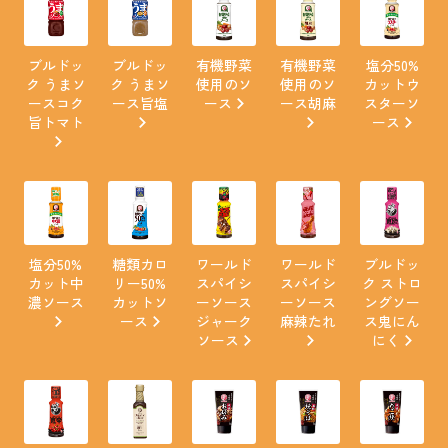
ブルドッ
ブルドッ
有機野菜
有機野菜
塩分50%
ク うまソ
ク うまソ
使用のソ
使用のソ
カットウ
ースコク
ース旨塩
ース
ース胡麻
スターソ
旨トマト
ース
塩分50%
糖類カロ
ワールド
ワールド
ブルドッ
カット中
リー50%
スパイシ
スパイシ
ク ストロ
濃ソース
カットソ
ーソース
ーソース
ングソー
ース
ジャーク
麻辣たれ
ス鬼にん
ソース
にく