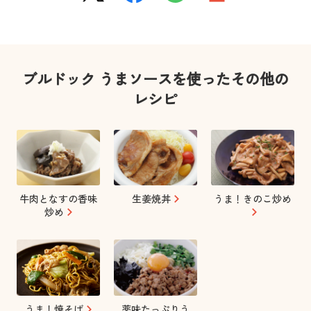
ブルドック うまソースを使ったその他の
レシピ
牛肉となすの香味
生姜焼丼
うま！きのこ炒め
炒め
うま！焼そば
薬味たっぷりう