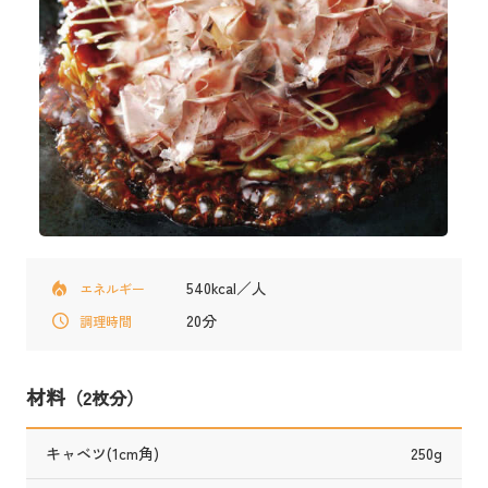
540kcal／人
エネルギー
20分
調理時間
材料
（2枚分）
キャベツ(1cm角)
250g