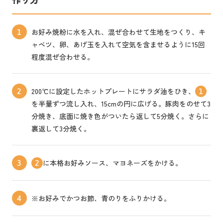
お好み焼粉に水を入れ、混ぜ合わせて生地をつくり、キ
1
ャベツ、卵、あげ玉を入れて空気を含ませるように15回
程度混ぜ合わせる。
200℃に設定したホットプレートにサラダ油をひき、
2
1
を半量ずつ流し入れ、15cmの円に広げる。豚肉をのせて3
分焼き、底面に焼き色がついたら返して5分焼く。さらに
裏返して3分焼く。
に本格お好みソース、マヨネーズをかける。
3
2
※お好みでかつお節、青のりをふりかける。
4