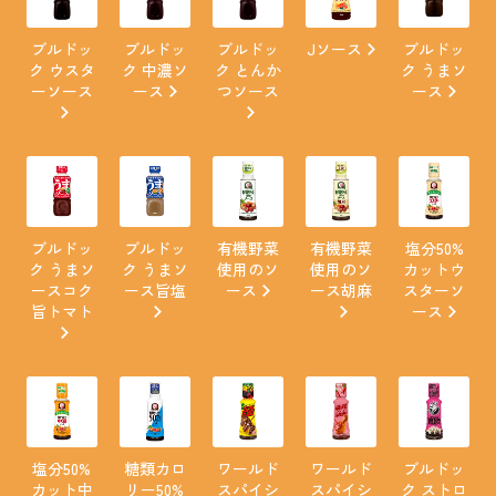
ブルドッ
ブルドッ
ブルドッ
Jソース
ブルドッ
ク ウスタ
ク 中濃ソ
ク とんか
ク うまソ
ーソース
ース
つソース
ース
ブルドッ
ブルドッ
有機野菜
有機野菜
塩分50%
ク うまソ
ク うまソ
使用のソ
使用のソ
カットウ
ースコク
ース旨塩
ース
ース胡麻
スターソ
旨トマト
ース
塩分50%
糖類カロ
ワールド
ワールド
ブルドッ
カット中
リー50%
スパイシ
スパイシ
ク ストロ