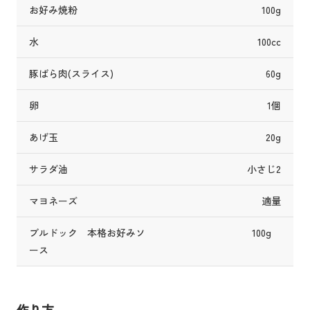
お好み焼粉
100g
水
100cc
豚ばら肉(スライス)
60g
卵
1個
あげ玉
20g
サラダ油
小さじ2
マヨネーズ
適量
ブルドック 本格お好みソ
100g
ース
作り方