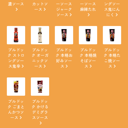
濃ソース
カットソ
ーソース
ーソース
ングソー
ース
ジャーク
麻辣たれ
ス鬼にん
ソース
にく
ブルドッ
ブルドッ
ブルドッ
ブルドッ
ブルドッ
ク ストロ
ク オーガ
ク 本格お
ク 本格焼
ク 本格た
ングソー
ニックソ
好みソー
そばソー
こ焼ソー
ス鬼辛
ース
ス
ス
ス
ブルドッ
ブルドッ
ク ごまと
ク かける
んかつソ
デミグラ
ース
スソース