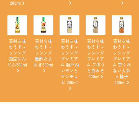
200ml
素材を味
素材を味
素材を味
素材を味
素材を味
わうドレ
わうドレ
わうドレ
わうドレ
わうドレ
ッシング
ッシング
ッシング
ッシング
ッシング
国産にん
黒酢たま
プレミア
プレミア
プレミア
じん200ml
ねぎ200ml
ム 瀬戸内
ム ごぼう
ム 京くれ
レモンと
と白みそ
ない人参
アンチョ
200ml
と柚子
ビ 200ml
200ml