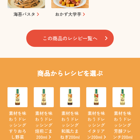
海苔パスタ
おかず大学芋
この商品のレシピ一覧へ
商品からレシピを選ぶ
素材を味
素材を味
素材を味
素材を味
素材を味
わうドレ
わうドレ
わうドレ
わうドレ
わうドレ
ッシング
ッシング
ッシング
ッシング
ッシング
すりおろ
焙煎ごま
和風たま
イタリア
芳醇フレ
し野菜
200ml
ねぎ200ml
ン200ml
ンチ200ml