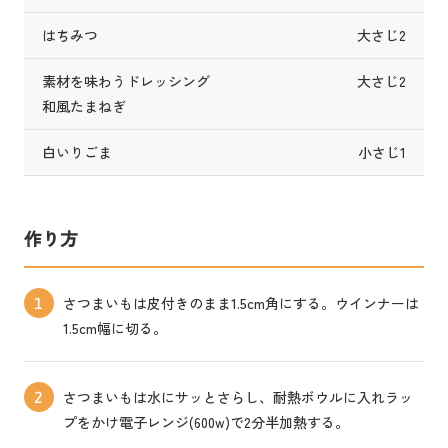
はちみつ
大さじ2
素材を味わうドレッシング
大さじ2
和風たまねぎ
白いりごま
小さじ1
作り方
さつまいもは皮付きのまま1.5cm角にする。ウインナーは
1
1.5cm幅に切る。
さつまいもは水にサッとさらし、耐熱ボウルに入れラッ
2
プをかけ電子レンジ(600w)で2分半加熱する。