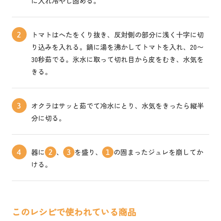
に入れ冷やし固める。
トマトはへたをくり抜き、反対側の部分に浅く十字に切
2
り込みを入れる。鍋に湯を沸かしてトマトを入れ、20〜
30秒茹でる。氷水に取って切れ目から皮をむき、水気を
きる。
オクラはサッと茹でて冷水にとり、水気をきったら縦半
3
分に切る。
器に
、
を盛り、
の固まったジュレを崩してか
4
2
3
1
ける。
このレシピで使われている商品