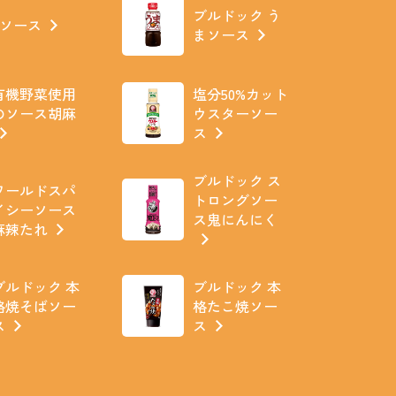
ブルドック う
Jソース
まソース
有機野菜使用
塩分50%カット
のソース胡麻
ウスターソー
ス
ブルドック ス
ワールドスパ
トロングソー
イシーソース
ス鬼にんにく
麻辣たれ
ブルドック 本
ブルドック 本
格焼そばソー
格たこ焼ソー
ス
ス