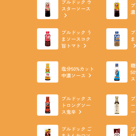
ブルドック ウ
ブ
スターソース
濃
ブルドック う
ブ
まソースコク
ま
旨トマト
糖
塩分50%カット
5
中濃ソース
ス
ブルドック ス
ブ
トロングソー
ー
ス鬼辛
ー
ブルドック ご
ブ
まとんかつソ
け