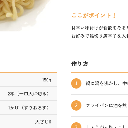
ここがポイント！
甘辛い味付けが食欲をそそ
お好みで輪切り唐辛子を入
作り方
150g
鍋に湯を沸かし、中
1
2本（一口大に切る）
フライパンに油を熱
2
1かけ（すりおろす）
大さじ6
しょうがと塩・こし
3