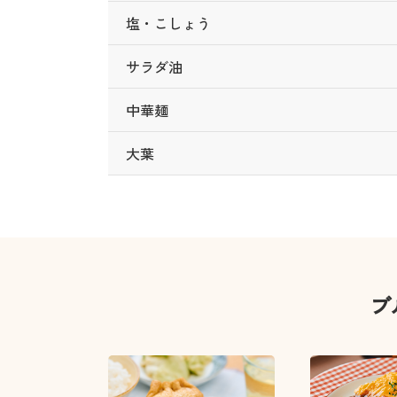
塩・こしょう
サラダ油
中華麺
大葉
ブ