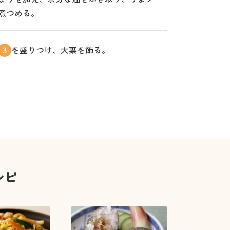
煮つめる。
を盛りつけ、大葉を飾る。
3
シピ