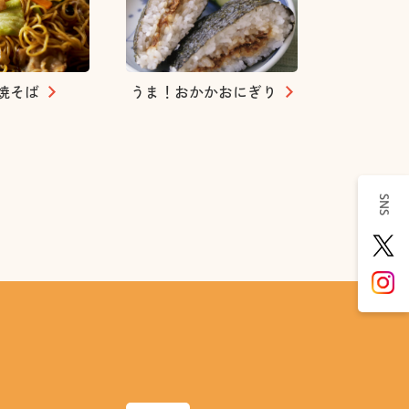
焼そば
うま！おかかおにぎり
SNS