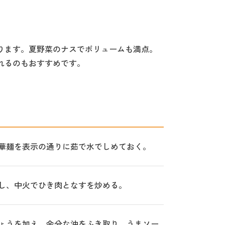
ります。夏野菜のナスでボリュームも満点。
れるのもおすすめです。
華麺を表示の通りに茹で水でしめておく。
し、中火でひき肉となすを炒める。
ょうを加え、余分な油をふき取り、うまソー