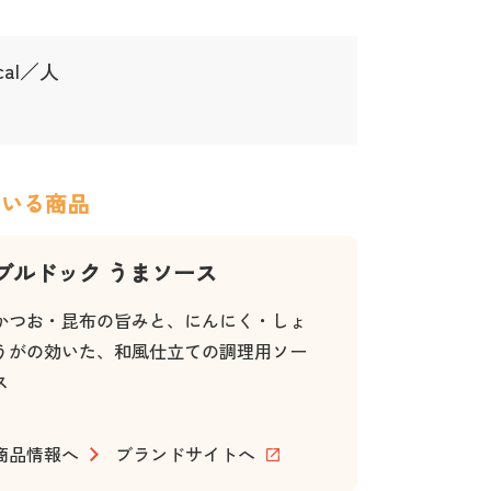
kcal／人
ている商品
ブルドック うまソース
かつお・昆布の旨みと、にんにく・しょ
うがの効いた、和風仕立ての調理用ソー
ス
商品情報へ
ブランドサイトへ