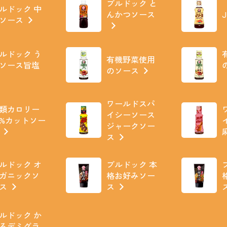
ブルドック と
ルドック 中
んかつソース
ソース
ルドック う
有機野菜使用
ソース旨塩
のソース
ワールドスパ
類カロリー
イシーソース
0%カットソー
ジャークソー
ス
ルドック オ
ブルドック 本
ガニックソ
格お好みソー
ス
ス
ルドック か
るデミグラ