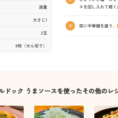
スを回し入れて軽く
適量
大さじ1
皿に中華麺を盛り、
4
2玉
8枚（せん切り）
ルドック うまソースを使ったその他のレ