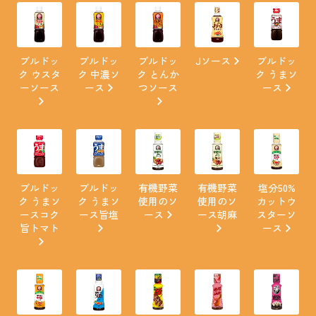
ブルドッ
ブルドッ
ブルドッ
Jソース
ブルドッ
ク ウスタ
ク 中濃ソ
ク とんか
ク うまソ
ーソース
ース
つソース
ース
ブルドッ
ブルドッ
有機野菜
有機野菜
塩分50%
ク うまソ
ク うまソ
使用のソ
使用のソ
カットウ
ースコク
ース旨塩
ース
ース胡麻
スターソ
旨トマト
ース