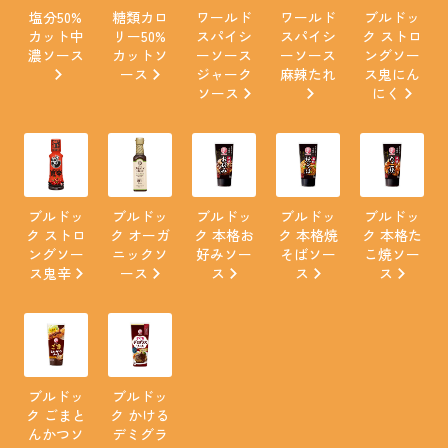
塩分50%
糖類カロ
ワールド
ワールド
ブルドッ
カット中
リー50%
スパイシ
スパイシ
ク ストロ
濃ソース
カットソ
ーソース
ーソース
ングソー
ース
ジャーク
麻辣たれ
ス鬼にん
ソース
にく
ブルドッ
ブルドッ
ブルドッ
ブルドッ
ブルドッ
ク ストロ
ク オーガ
ク 本格お
ク 本格焼
ク 本格た
ングソー
ニックソ
好みソー
そばソー
こ焼ソー
ス鬼辛
ース
ス
ス
ス
ブルドッ
ブルドッ
ク ごまと
ク かける
んかつソ
デミグラ