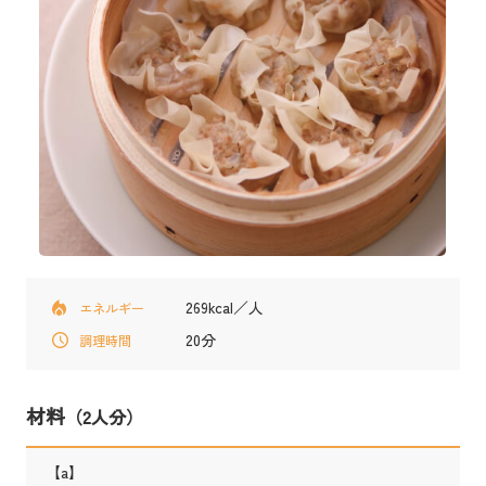
269kcal／人
エネルギー
20分
調理時間
材料
（2人分）
【a】