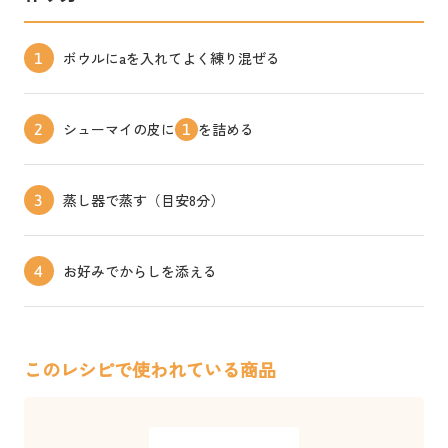
ボウルにaを入れてよく練り混ぜる
1
シューマイの皮に
を詰める
2
1
蒸し器で蒸す（目安8分）
3
お好みでからしを添える
4
このレシピで使われている商品