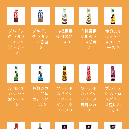
ブルドッ
ブルドッ
有機野菜
有機野菜
塩分50%
ク うまソ
ク うまソ
使用のソ
使用のソ
カットウ
ースコク
ース旨塩
ース
ース胡麻
スターソ
旨トマト
ース
塩分50%
糖類カロ
ワールド
ワールド
ブルドッ
カット中
リー50%
スパイシ
スパイシ
ク ストロ
濃ソース
カットソ
ーソース
ーソース
ングソー
ース
ジャーク
麻辣たれ
ス鬼にん
ソース
にく