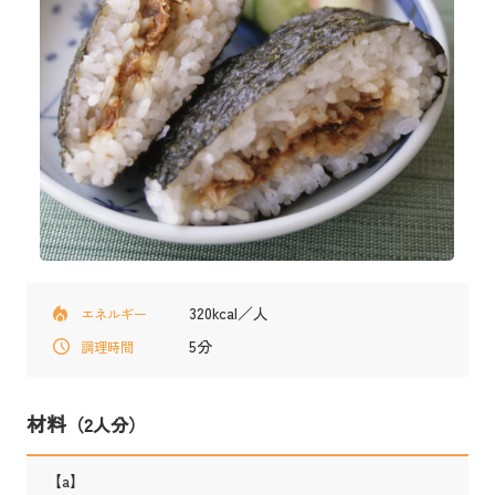
320kcal／人
エネルギー
5分
調理時間
材料
（2人分）
【a】