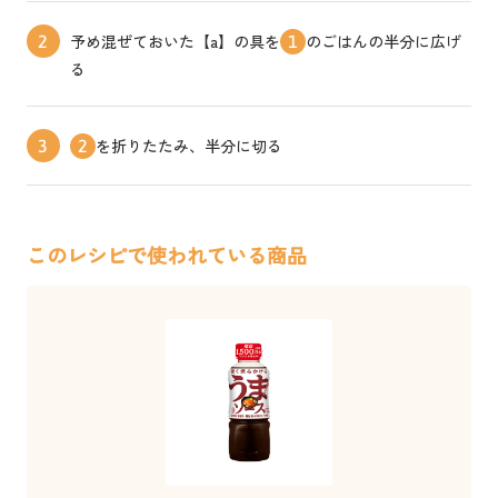
予め混ぜておいた【a】の具を
のごはんの半分に広げ
2
1
る
を折りたたみ、半分に切る
3
2
このレシピで使われている商品