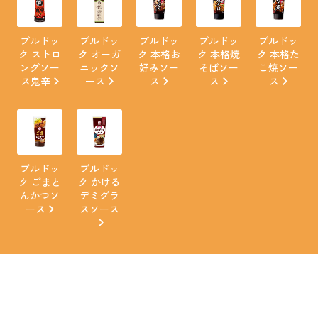
ブルドッ
ブルドッ
ブルドッ
ブルドッ
ブルドッ
ク ストロ
ク オーガ
ク 本格お
ク 本格焼
ク 本格た
ングソー
ニックソ
好みソー
そばソー
こ焼ソー
ス鬼辛
ース
ス
ス
ス
ブルドッ
ブルドッ
ク ごまと
ク かける
んかつソ
デミグラ
ース
スソース