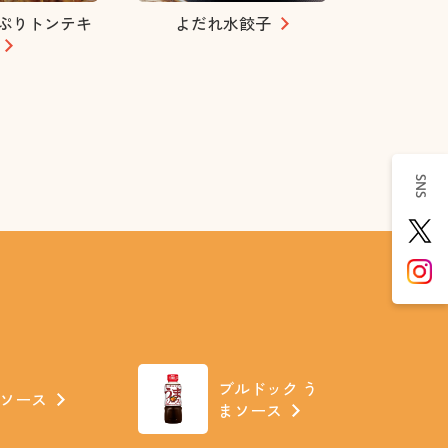
ぷりトンテキ
よだれ水餃子
SNS
ブルドック う
Jソース
まソース