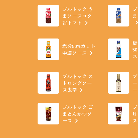
ブルドック う
ブ
まソースコク
ま
旨トマト
糖
塩分50%カット
5
中濃ソース
ス
ブルドック ス
ブ
トロングソー
ー
ス鬼辛
ー
ブルドック ご
ブ
まとんかつソ
け
ース
ス