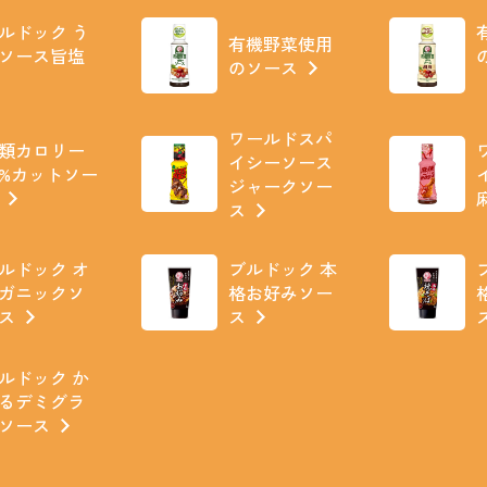
ルドック う
有機野菜使用
ソース旨塩
のソース
ワールドスパ
類カロリー
イシーソース
0%カットソー
ジャークソー
ス
ルドック オ
ブルドック 本
ガニックソ
格お好みソー
ス
ス
ルドック か
るデミグラ
ソース