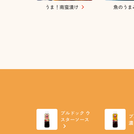
うま！南蛮漬け
魚のうま
ブルドック ウ
ブ
スターソース
濃