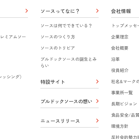
ソースってなに？
会社情報
ソースは何でできている？
トップメッセ
レミアムソー
ソースのつくり方
企業理念
ソースのトリビア
会社概要
ブルドックソースの誕生とみ
沿革
らい
役員紹介
（ドレッシング）
特設サイト
社名&マーク
事業所一覧
ブルドックソースの想い
長期ビジョン
食品安全/品
ニュースリリース
環境方針
反社会的勢力