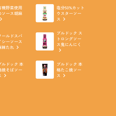
有機野菜使用
塩分50%カット
のソース胡麻
ウスターソー
ス
ブルドック ス
ワールドスパ
トロングソー
イシーソース
ス鬼にんにく
麻辣たれ
ブルドック 本
ブルドック 本
格焼そばソー
格たこ焼ソー
ス
ス