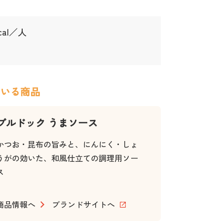
kcal／人
ている商品
ブルドック うまソース
かつお・昆布の旨みと、にんにく・しょ
うがの効いた、和風仕立ての調理用ソー
ス
商品情報へ
ブランドサイトへ