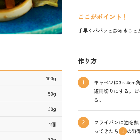
ここがポイント！
手早くパパッと炒めること
作り方
100g
キャベツは3～4c
1
短冊切りにする。ピ
50g
る。
30g
フライパンに油を熱
2
1個
ってきたら
の野
1
80g