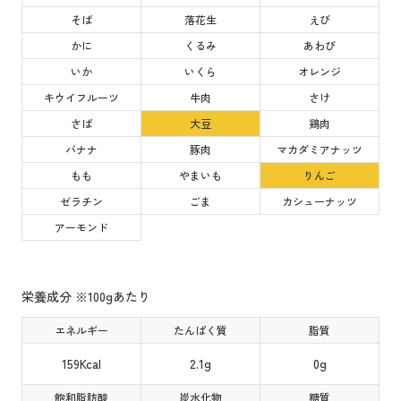
そば
落花生
えび
かに
くるみ
あわび
いか
いくら
オレンジ
キウイフルーツ
牛肉
さけ
さば
大豆
鶏肉
バナナ
豚肉
マカダミアナッツ
もも
やまいも
りんご
ゼラチン
ごま
カシューナッツ
アーモンド
栄養成分 ※100gあたり
エネルギー
たんぱく質
脂質
159Kcal
2.1g
0g
飽和脂肪酸
炭水化物
糖質