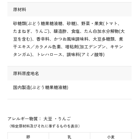
原材料
砂糖類(ぶどう糖果糖液糖、砂糖)、野菜・果実(トマト、
たまねぎ、りんご)、醸造酢、食塩、たん白加水分解物(大
豆を含む)、香辛料、かつお風味調味料、大豆多糖類、煮
干エキス／カラメル色素、増粘剤(加工デンプン、キサン
タンガム)、トレハロース、調味料(アミノ酸等)
原料原産地名
国内製造(ぶどう糖果糖液糖)
アレルギー物質： 大豆 ・りんご
（特定原材料及びそれに準ずるものを表示）
卵
乳
小麦