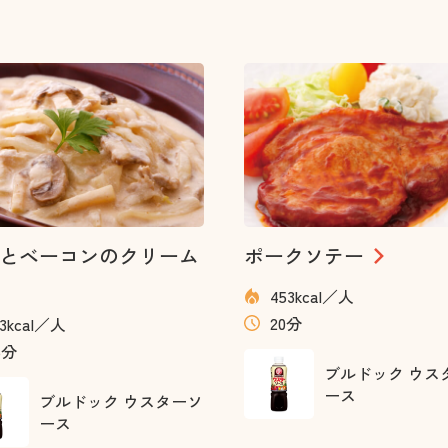
とベーコンのクリーム
ポークソテー
453kcal／人
20分
63kcal／人
5分
ブルドック ウス
ース
ブルドック ウスターソ
ース