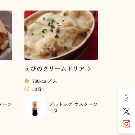
えびのクリームドリア
700kcal／人
30分
SNS
ターソ
ブルドック ウスターソ
ース