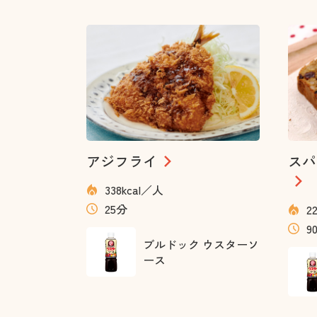
アジフライ
スパ
338kcal／人
25分
2
9
ブルドック ウスターソ
ース