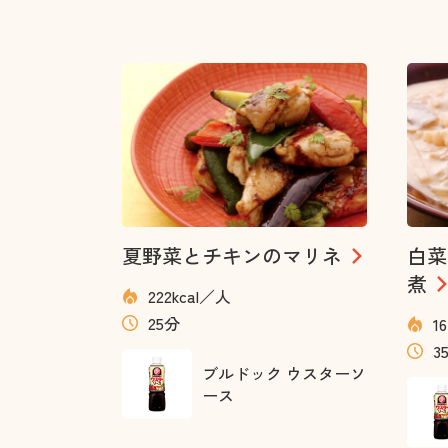
夏野菜とチキンのマリネ
白菜
煮
222kcal／人
25分
1
3
ブルドック ウスターソ
ース