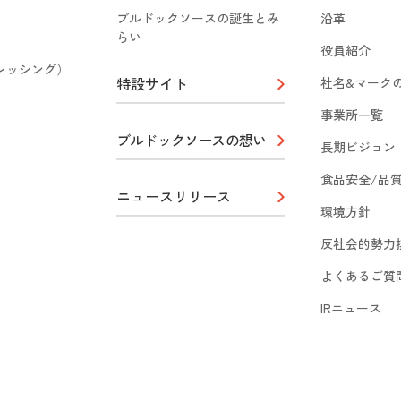
ブルドックソースの誕生とみ
沿革
らい
役員紹介
（ドレッシング）
特設サイト
社名&マーク
事業所一覧
ブルドックソースの想い
長期ビジョン
食品安全/品
ニュースリリース
環境方針
反社会的勢力
よくあるご質
IRニュース