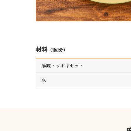
材料
（1回分）
麻辣トッポギセット
水