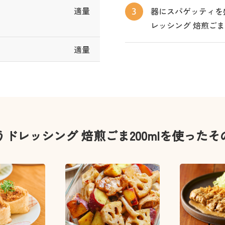
適量
器にスパゲッティを
3
レッシング 焙煎ご
適量
ドレッシング 焙煎ごま200mlを使った