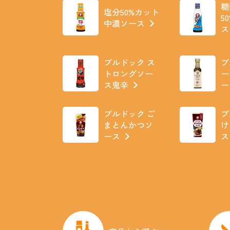
糖
塩分50%カット
5
中濃ソース
ス
ブルドック ス
ブ
トロングソー
ー
ス鬼辛
ー
ブルドック ご
ブ
まとんかつソ
け
ース
ス