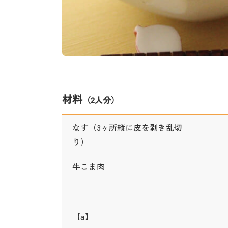
材料
（2人分）
なす（3ヶ所縦に皮を剥き乱切
り）
牛こま肉
【a】