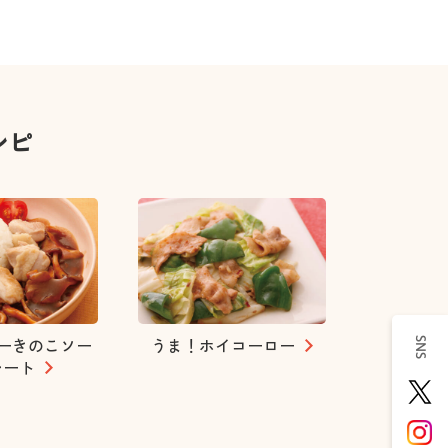
シピ
ーきのこソー
うま！ホイコーロー
SNS
レート