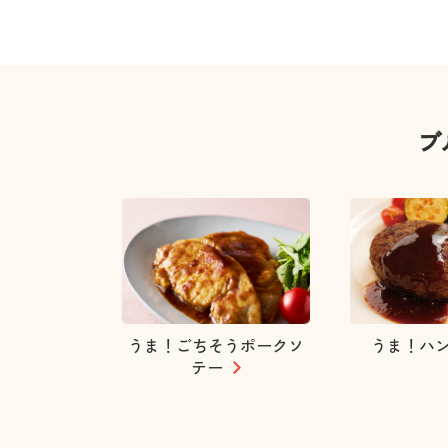
ブ
うま！ごちそうポークソ
うま！ハ
テー