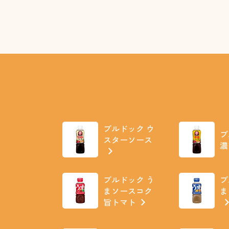
ブルドック ウ
ブ
スターソース
濃
ブルドック う
ブ
まソースコク
ま
旨トマト