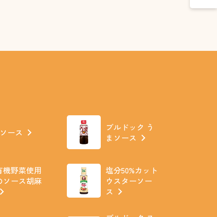
ブルドック う
Jソース
まソース
有機野菜使用
塩分50%カット
のソース胡麻
ウスターソー
ス