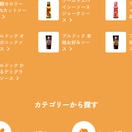
ワールドスパ
類カロリー
イシーソース
0%カットソー
ジャークソー
ス
ルドック オ
ブルドック 本
ガニックソ
格お好みソー
ス
ス
ルドック か
るデミグラ
ソース
カテゴリーから探す