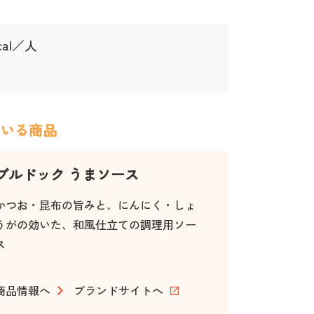
kcal／人
ている商品
ブルドック うまソース
かつお・昆布の旨みと、にんにく・しょ
うがの効いた、和風仕立ての調理用ソー
ス
商品情報へ
ブランドサイトへ