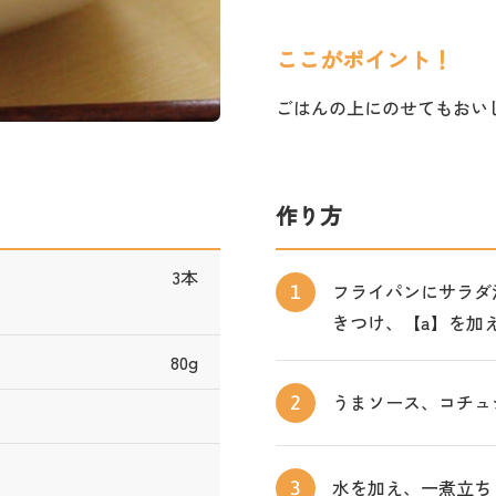
ここがポイント！
ごはんの上にのせてもおい
作り方
3本
フライパンにサラダ
1
きつけ、【a】を加
80g
うまソース、コチュ
2
水を加え、一煮立ち
3