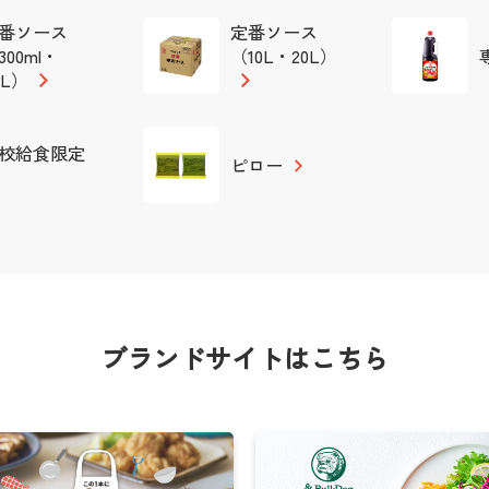
番ソース
定番ソース
300ml・
（10L・20L）
8L）
校給食限定
ピロー
ブランドサイトはこちら