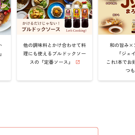
他の調味料とかけ合わせて料
和の旨み×
い
理にも使えるブルドックソー
『ジェ
G』
スの『定番ソース』
これ1本でお
つも