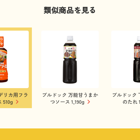
類似商品を見る
デリカ用フラ
ブルドック 万能甘うまか
ブルドック 
510g
つソース 1,190g
のたれ 1