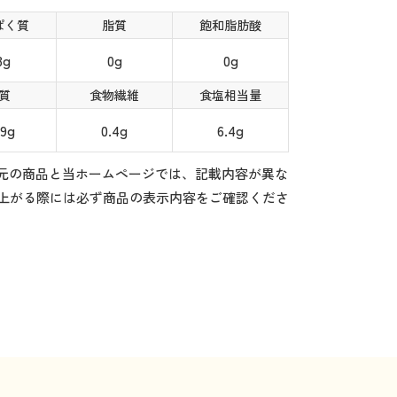
ぱく質
脂質
飽和脂肪酸
3g
0g
0g
質
食物繊維
食塩相当量
.9g
0.4g
6.4g
元の商品と当ホームページでは、記載内容が異な
上がる際には必ず商品の表示内容をご確認くださ