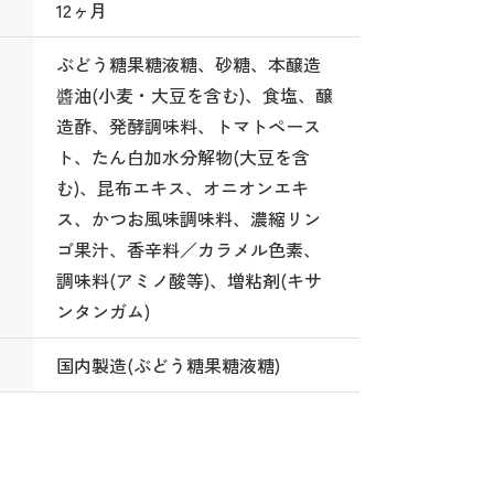
12ヶ月
ぶどう糖果糖液糖、砂糖、本醸造
醬油(小麦・大豆を含む)、食塩、醸
造酢、発酵調味料、トマトペース
ト、たん白加水分解物(大豆を含
む)、昆布エキス、オニオンエキ
ス、かつお風味調味料、濃縮リン
ゴ果汁、香辛料／カラメル色素、
調味料(アミノ酸等)、増粘剤(キサ
ンタンガム)
国内製造(ぶどう糖果糖液糖)