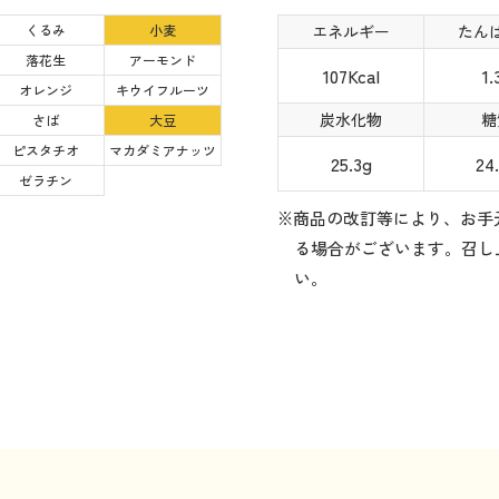
くるみ
小麦
エネルギー
たん
落花生
アーモンド
107Kcal
1.
オレンジ
キウイフルーツ
炭水化物
糖
さば
大豆
ピスタチオ
マカダミアナッツ
25.3g
24
ゼラチン
※商品の改訂等により、お手
る場合がございます。召し
い。