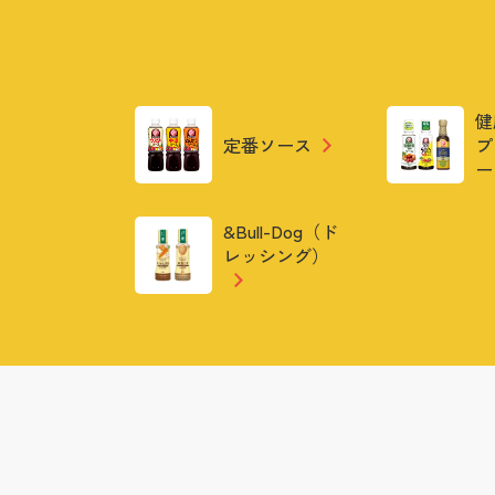
健
定番ソース
プ
ー
&Bull-Dog（ド
レッシング）