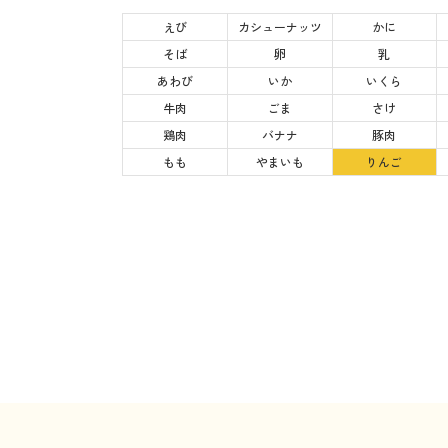
えび
カシューナッツ
かに
そば
卵
乳
あわび
いか
いくら
牛肉
ごま
さけ
鶏肉
バナナ
豚肉
もも
やまいも
りんご