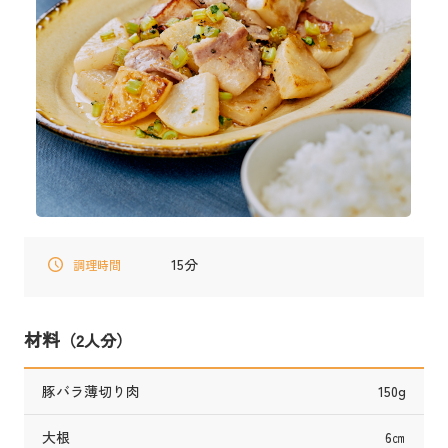
15分
調理時間
材料
（2人分）
豚バラ薄切り肉
150g
大根
6㎝