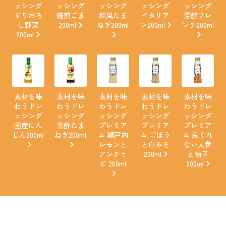
ッシング
ッシング
ッシング
ッシング
ッシング
すりおろ
焙煎ごま
和風たま
イタリア
芳醇フレ
し野菜
200ml
ねぎ200ml
ン200ml
ンチ200ml
200ml
素材を味
素材を味
素材を味
素材を味
素材を味
わうドレ
わうドレ
わうドレ
わうドレ
わうドレ
ッシング
ッシング
ッシング
ッシング
ッシング
国産にん
黒酢たま
プレミア
プレミア
プレミア
じん200ml
ねぎ200ml
ム 瀬戸内
ム ごぼう
ム 京くれ
レモンと
と白みそ
ない人参
アンチョ
200ml
と柚子
ビ 200ml
200ml