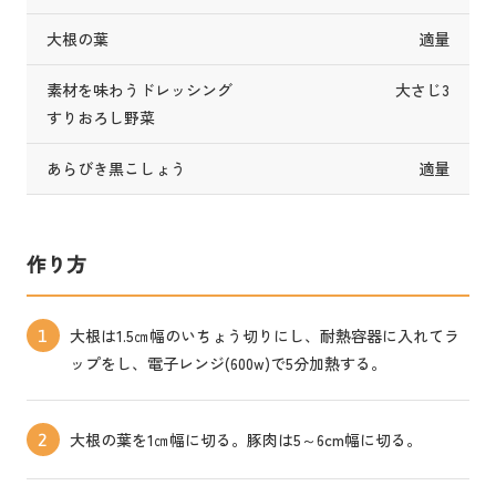
大根の葉
適量
素材を味わうドレッシング
大さじ3
すりおろし野菜
あらびき黒こしょう
適量
作り方
大根は1.5㎝幅のいちょう切りにし、耐熱容器に入れてラ
1
ップをし、電子レンジ(600w)で5分加熱する。
大根の葉を1㎝幅に切る。豚肉は5～6cm幅に切る。
2