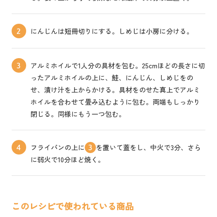
にんじんは短冊切りにする。しめじは小房に分ける。
2
アルミホイルで1人分の具材を包む。25cmほどの長さに切
3
ったアルミホイルの上に、鮭、にんじん、しめじをの
せ、漬け汁を上からかける。具材をのせた真上でアルミ
ホイルを合わせて畳み込むように包む。両端もしっかり
閉じる。同様にもう一つ包む。
フライパンの上に
を置いて蓋をし、中火で3分、さら
4
3
に弱火で10分ほど焼く。
このレシピで使われている商品