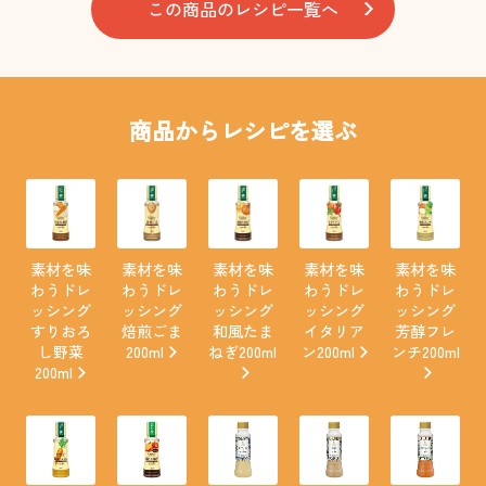
この商品のレシピ一覧へ
商品からレシピを選ぶ
素材を味
素材を味
素材を味
素材を味
素材を味
わうドレ
わうドレ
わうドレ
わうドレ
わうドレ
ッシング
ッシング
ッシング
ッシング
ッシング
すりおろ
焙煎ごま
和風たま
イタリア
芳醇フレ
し野菜
200ml
ねぎ200ml
ン200ml
ンチ200ml
200ml