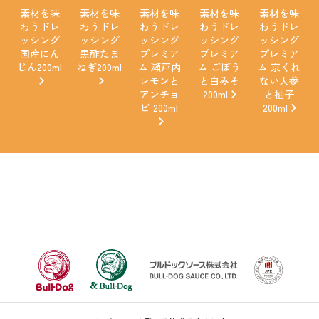
素材を味
素材を味
素材を味
素材を味
素材を味
わうドレ
わうドレ
わうドレ
わうドレ
わうドレ
ッシング
ッシング
ッシング
ッシング
ッシング
国産にん
黒酢たま
プレミア
プレミア
プレミア
じん200ml
ねぎ200ml
ム 瀬戸内
ム ごぼう
ム 京くれ
レモンと
と白みそ
ない人参
アンチョ
200ml
と柚子
ビ 200ml
200ml