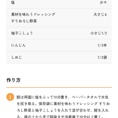
塩
少々
素材を味わうドレッシング
大さじ4
すりおろし野菜
柚子こしょう
小さじ1/2
にんじん
1/3本
しめじ
1/2袋
作り方
鮭は両面に塩をふって10分置き、ペーパータオルで水気
1
を拭き取る。保存袋に素材を味わうドレッシング すりお
ろし野菜と柚子こしょうを入れて混ぜ合わせ、鮭を入れ
る。袋の上から手で馴染ませ冷蔵庫で30分以上置く。