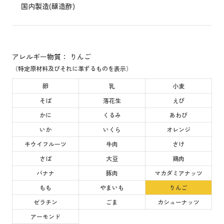
国内製造(醸造酢)
アレルギー物質： りんご
（特定原材料及びそれに準ずるものを表示）
卵
乳
小麦
そば
落花生
えび
かに
くるみ
あわび
いか
いくら
オレンジ
キウイフルーツ
牛肉
さけ
さば
大豆
鶏肉
バナナ
豚肉
マカダミアナッツ
もも
やまいも
りんご
ゼラチン
ごま
カシューナッツ
アーモンド