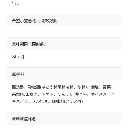
1.8L
希望小売価格（消費税別）
賞味期間（開封前）
24ヶ月
原材料
醸造酢、砂糖類(ぶどう糖果糖液糖、砂糖)、食塩、野菜・
果実(たまねぎ、トマト、りんご)、香辛料、オイスターエ
キス／カラメル色素、調味料(アミノ酸)
原料原産地名