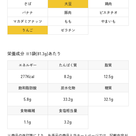
さば
大豆
鶏肉
バナナ
豚肉
ピスタチオ
マカダミアナッツ
もも
やまいも
りんご
ゼラチン
栄養成分 ※1袋(81.3g)あたり
エネルギー
たんぱく質
脂質
277Kcal
8.2g
12.5g
飽和脂肪酸
炭水化物
糖質
5.8g
33.2g
32.1g
食物繊維
食塩相当量
1.1g
3.2g
※商品の改訂等により、お手元の商品と当ホームページでは、記載内容が