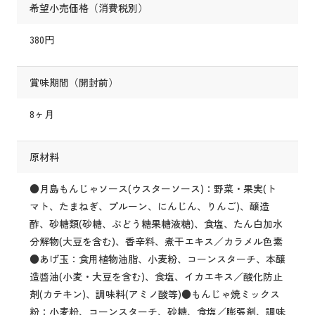
希望小売価格（消費税別）
380円
賞味期間（開封前）
8ヶ月
原材料
●月島もんじゃソース(ウスターソース)：野菜・果実(ト
マト、たまねぎ、プルーン、にんじん、りんご)、醸造
酢、砂糖類(砂糖、ぶどう糖果糖液糖)、食塩、たん白加水
分解物(大豆を含む)、香辛料、煮干エキス／カラメル色素
●あげ玉：食用植物油脂、小麦粉、コーンスターチ、本醸
造醬油(小麦・大豆を含む)、食塩、イカエキス／酸化防止
剤(カテキン)、調味料(アミノ酸等)●もんじゃ焼ミックス
粉：小麦粉、コーンスターチ、砂糖、食塩／膨張剤、調味