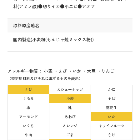
料(アミノ酸)●切りイカ●小エビ●アオサ
原料原産地名
国内製造(小麦粉(もんじゃ焼ミックス粉))
アレルギー物質： 小麦 ・えび ・いか ・大豆 ・りんご
（特定原材料及びそれに準ずるものを表示）
えび
カシューナッツ
かに
くるみ
小麦
そば
卵
乳
落花生
アーモンド
あわび
いか
いくら
オレンジ
キウイフルーツ
牛肉
ごま
さけ