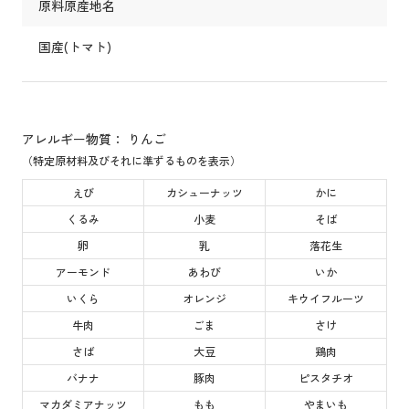
原料原産地名
国産(トマト)
アレルギー物質： りんご
（特定原材料及びそれに準ずるものを表示）
えび
カシューナッツ
かに
くるみ
小麦
そば
卵
乳
落花生
アーモンド
あわび
いか
いくら
オレンジ
キウイフルーツ
牛肉
ごま
さけ
さば
大豆
鶏肉
バナナ
豚肉
ピスタチオ
マカダミアナッツ
もも
やまいも