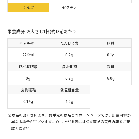
りんご
ゼラチン
栄養成分 ※大さじ1杯(約18g)あたり
エネルギー
たんぱく質
脂質
27Kcal
0.2g
0.1g
飽和脂肪酸
炭水化物
糖質
0g
6.2g
6.0g
食物繊維
食塩相当量
0.17g
1.0g
※商品の改訂等により、お手元の商品と当ホームページでは、記載内容が
異なる場合がございます。召し上がる際には必ず商品の表示内容をご確
認ください。